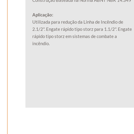
Construção Baseada na Norma ABNT NBR 14.349
Aplicação:
Utilizada para redução da Linha de Incêndio de
2.1/2". Engate rápido tipo storz para 1.1/2". Engate
rápido tipo storz em sistemas de combate a
incêndio.
Cadastre-
Conversar com
Cadastre-
se
Dulong
se
Válido para contato de
Para ver este
conteúdo, preencha o
Válvulas
Antes de acessar, fale
formulário abaixo:
Contato Fundição:
um pouco mais sobre
fundicao@dulong.com.br
você!